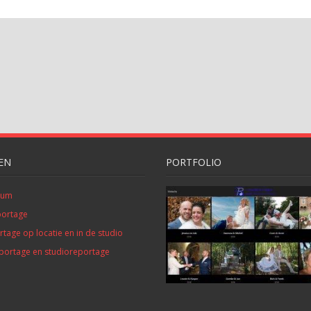
EN
PORTFOLIO
bum
portage
tage op locatie en in de studio
eportage en studioreportage