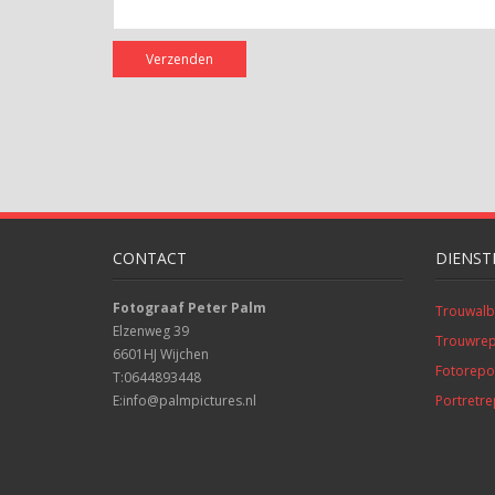
CONTACT
DIENST
Fotograaf Peter Palm
Trouwal
Elzenweg 39
Trouwre
6601HJ Wijchen
Fotorepor
T:0644893448
E:info@palmpictures.nl
Portretr