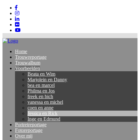
Home
Trouwreportage
Trouwalbum
Voorbeelden
Beata en Wim
Marjolein en Danny
bea en marcel
Philma en Jos
freek en bich
vanessa en michel
coen en anne
Jessica en Rick
Inge en Edmund
Portretreportage
Fotoreportage
Over mij