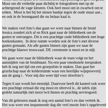
Mooi om dit verliefde paar dichtbij te fotograferen met op de
achtergrond de vage kleuren. Ook heel mooi om in zwartwit om te
zetten. Mooi is het bij het stenen bankje tegen de oude muur aan ,
en ook in de boomgaard die nu helaas kaal is.
We maken veel foto’s dan gaan we weer naar binnen de bruid
Jessica zondert zich af en Rick gaat naar de bibliotheek om de
gasten te ontvangen. Dit is een prachtige oude bibliotheek met hoge
boekenkasten. In deze ruimte worden ook de foto’s met diverse
gasten gemaakt. Als alle gasten binnen zijn gaan we naar de
prachtige blauwe trouwzaal. DE ceremonie is mooi en in stijl.
We gaan weer naar de bibliotheek waar de toast volgt en het
aansnijden van de bruidstaart. Na een paar emotionele toespraken
heb ik nog net tijd om een groepsfoto te maken. Dan gaat het
gezelschap naar de kelderruimte waar een heerlijke wijnproeverij
aan de gang i . Voor mij dus weer tijd voor sfeerfoto’s
Tegen 6 uur wordt het etenstijd. Daarvoor heeft dit kasteel ook weer
een prachtige eetzaal die erg mooi en sfeervol is , de tafels zijn
gedekt natuurlijk met mooi twit linnen en prachtig serviesgoed.
Van dit gebeuren maak ik nog een aantal foto’s en dan vertrek ik.
Het was weer een inspannende dag die veel mooie foto’s opgeleverd