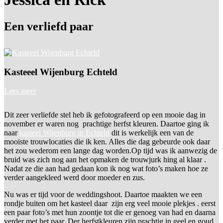
Een verliefd paar
Kasteeel Wijenburg Echteld
Lees meer
Dit zeer verliefde stel heb ik gefotografeerd op een mooie dag in
november er waren nog prachtige herfst kleuren. Daartoe ging ik
naar
kasteel Wijenburg in Echteld
dit is werkelijk een van de
mooiste trouwlocaties die ik ken. Alles die dag gebeurde ook daar
het zou wederom een lange dag worden.Op tijd was ik aanwezig de
bruid was zich nog aan het opmaken de trouwjurk hing al klaar .
Nadat ze die aan had gedaan kon ik nog wat foto’s maken hoe ze
verder aangekleed werd door moeder en zus.
Nu was er tijd voor de weddingshoot. Daartoe maakten we een
rondje buiten om het kasteel daar zijn erg veel mooie plekjes . eerst
een paar foto’s met hun zoontje tot die er genoeg van had en daarna
verder met het paar. Der herfstkleuren zijn prachtig in geel en goud.