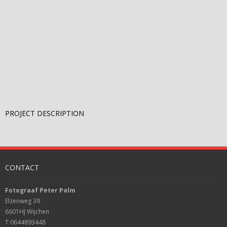
PROJECT DESCRIPTION
CONTACT
Fotograaf Peter Palm
Elzenweg 39
6601HJ Wijchen
T:0644893448