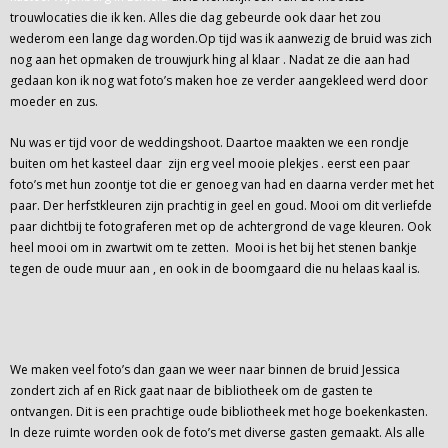
trouwlocaties die ik ken. Alles die dag gebeurde ook daar het zou
wederom een lange dag worden.Op tijd was ik aanwezig de bruid was zich
nog aan het opmaken de trouwjurk hing al klaar . Nadat ze die aan had
gedaan kon ik nog wat foto’s maken hoe ze verder aangekleed werd door
moeder en zus.
Nu was er tijd voor de weddingshoot. Daartoe maakten we een rondje
buiten om het kasteel daar zijn erg veel mooie plekjes . eerst een paar
foto’s met hun zoontje tot die er genoeg van had en daarna verder met het
paar. Der herfstkleuren zijn prachtig in geel en goud. Mooi om dit verliefde
paar dichtbij te fotograferen met op de achtergrond de vage kleuren. Ook
heel mooi om in zwartwit om te zetten. Mooi is het bij het stenen bankje
tegen de oude muur aan , en ook in de boomgaard die nu helaas kaal is.
We maken veel foto’s dan gaan we weer naar binnen de bruid Jessica
zondert zich af en Rick gaat naar de bibliotheek om de gasten te
ontvangen. Dit is een prachtige oude bibliotheek met hoge boekenkasten.
In deze ruimte worden ook de foto’s met diverse gasten gemaakt. Als alle