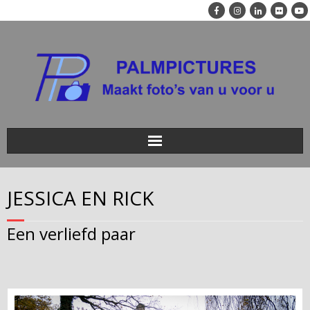
Home
JESSICA EN RICK
Trouwreportage
Een verliefd paar
Trouwalbum
Voorbeelden
Portretreportage