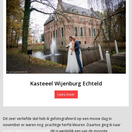
Fotoreportage
Over mij
Prijzen
Contact
Adobe portfolio
Kasteeel Wijenburg Echteld
Lees meer
Dit zeer verliefde stel heb ik gefotografeerd op een mooie dag in
november er waren nog prachtige herfst kleuren. Daartoe ging ik naar
kasteel Wijenburg in Echteld
dit is werkelijk een van de mooiste